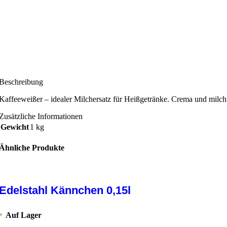
Anmelden
, um Preise zu sehen!
Beschreibung
Kaffeeweißer – idealer Milchersatz für Heißgetränke. Crema und milc
Zusätzliche Informationen
Gewicht
1 kg
Ähnliche Produkte
Edelstahl Kännchen 0,15l
Auf Lager