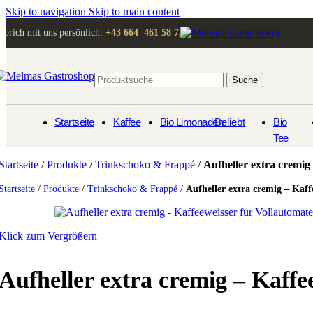
Skip to navigation
Skip to main content
Sprich mit uns persönlich:
+43 664 461 58 75
Suche
Startseite
Kaffee
Bio Limonaden
Beliebt
Bio
Tee
Startseite
/
Produkte
/
Trinkschoko & Frappé
/
Aufheller extra cremig
Startseite
/
Produkte
/
Trinkschoko & Frappé
/
Aufheller extra cremig – Kaff
Klick zum Vergrößern
Aufheller extra cremig – Kaffe