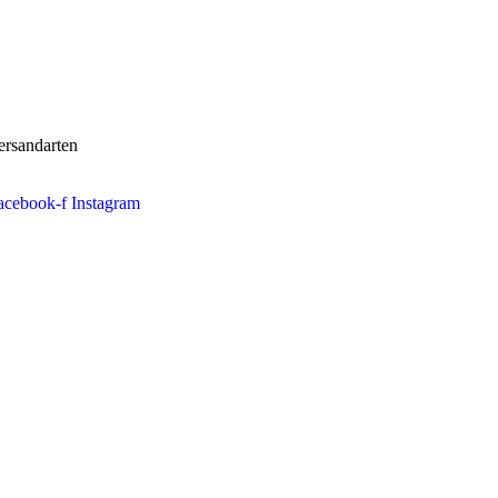
ersandarten
acebook-f
Instagram