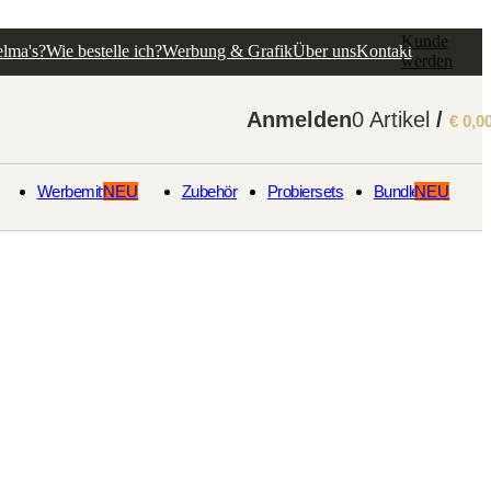
Kunde
lma's?
Wie bestelle ich?
Werbung & Grafik
Über uns
Kontakt
werden
Anmelden
0
Artikel
/
€
0,0
Werbemittel
NEU
Zubehör
Probiersets
Bundles
NEU