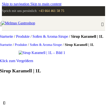
Skip to navigation
Skip to main content
Sprich mit uns persönlich:
+43 664 461 58 75
Startseite
/
Produkte
/
Soßen & Aroma-Sirupe
/
Sirup Karamell | 1L
Startseite
/
Produkte
/
Soßen & Aroma-Sirupe
/
Sirup Karamell | 1L
Klick zum Vergrößern
Sirup Karamell | 1L
Anmelden
, um Preise zu sehen!