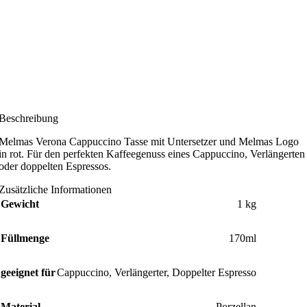
Anmelden
, um Preise zu sehen!
Beschreibung
Melmas Verona Cappuccino Tasse mit Untersetzer und Melmas Logo
in rot. Für den perfekten Kaffeegenuss eines Cappuccino, Verlängerten
oder doppelten Espressos.
Zusätzliche Informationen
Gewicht
1 kg
Füllmenge
170ml
geeignet für
Cappuccino
,
Verlängerter
,
Doppelter Espresso
Material
Porzellan