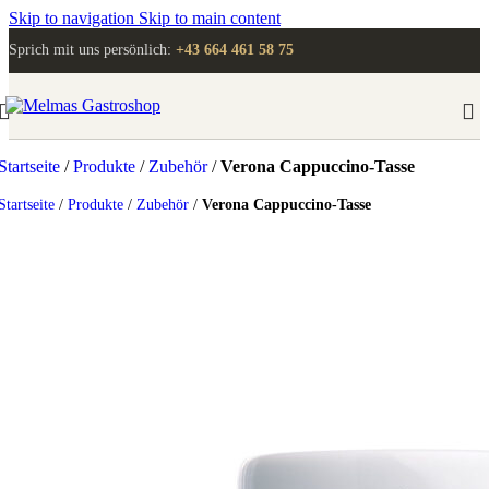
Skip to navigation
Skip to main content
Sprich mit uns persönlich:
+43 664 461 58 75
Startseite
/
Produkte
/
Zubehör
/
Verona Cappuccino-Tasse
Startseite
/
Produkte
/
Zubehör
/
Verona Cappuccino-Tasse