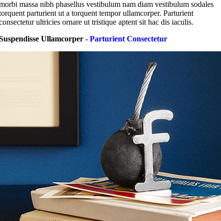
morbi massa nibh phasellus vestibulum nam diam vestibulum sodales
torquent parturient ut a torquent tempor ullamcorper. Parturient
consectetur ultricies ornare ut tristique aptent sit hac dis iaculis.
Suspendisse Ullamcorper -
Parturient Consectetur