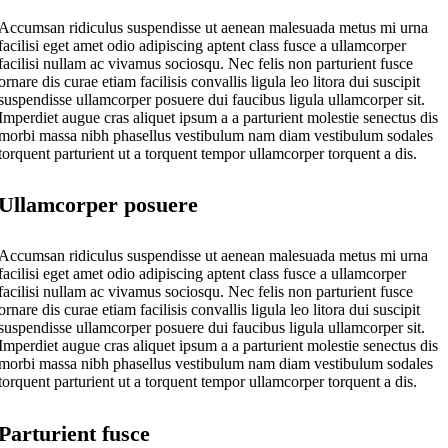
Accumsan ridiculus suspendisse ut aenean malesuada metus mi urna
facilisi eget amet odio adipiscing aptent class fusce a ullamcorper
facilisi nullam ac vivamus sociosqu. Nec felis non parturient fusce
ornare dis curae etiam facilisis convallis ligula leo litora dui suscipit
suspendisse ullamcorper posuere dui faucibus ligula ullamcorper sit.
Imperdiet augue cras aliquet ipsum a a parturient molestie senectus dis
morbi massa nibh phasellus vestibulum nam diam vestibulum sodales
torquent parturient ut a torquent tempor ullamcorper torquent a dis.
Ullamcorper posuere
Accumsan ridiculus suspendisse ut aenean malesuada metus mi urna
facilisi eget amet odio adipiscing aptent class fusce a ullamcorper
facilisi nullam ac vivamus sociosqu. Nec felis non parturient fusce
ornare dis curae etiam facilisis convallis ligula leo litora dui suscipit
suspendisse ullamcorper posuere dui faucibus ligula ullamcorper sit.
Imperdiet augue cras aliquet ipsum a a parturient molestie senectus dis
morbi massa nibh phasellus vestibulum nam diam vestibulum sodales
torquent parturient ut a torquent tempor ullamcorper torquent a dis.
Parturient fusce