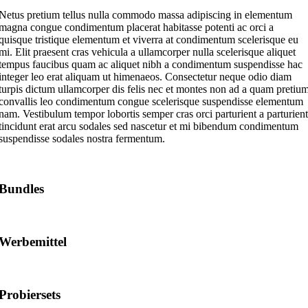
Netus pretium tellus nulla commodo massa adipiscing in elementum
magna congue condimentum placerat habitasse potenti ac orci a
quisque tristique elementum et viverra at condimentum scelerisque eu
mi. Elit praesent cras vehicula a ullamcorper nulla scelerisque aliquet
tempus faucibus quam ac aliquet nibh a condimentum suspendisse hac
integer leo erat aliquam ut himenaeos. Consectetur neque odio diam
turpis dictum ullamcorper dis felis nec et montes non ad a quam pretiu
convallis leo condimentum congue scelerisque suspendisse elementum
nam. Vestibulum tempor lobortis semper cras orci parturient a parturient
tincidunt erat arcu sodales sed nascetur et mi bibendum condimentum
suspendisse sodales nostra fermentum.
Bundles
Werbemittel
Probiersets