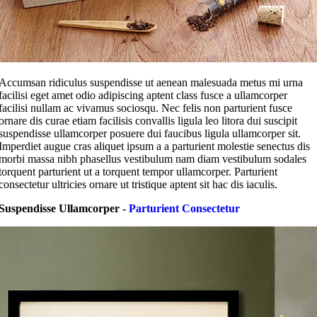
Accumsan ridiculus suspendisse ut aenean malesuada metus mi urna
facilisi eget amet odio adipiscing aptent class fusce a ullamcorper
facilisi nullam ac vivamus sociosqu. Nec felis non parturient fusce
ornare dis curae etiam facilisis convallis ligula leo litora dui suscipit
suspendisse ullamcorper posuere dui faucibus ligula ullamcorper sit.
Imperdiet augue cras aliquet ipsum a a parturient molestie senectus dis
morbi massa nibh phasellus vestibulum nam diam vestibulum sodales
torquent parturient ut a torquent tempor ullamcorper. Parturient
consectetur ultricies ornare ut tristique aptent sit hac dis iaculis.
Suspendisse Ullamcorper -
Parturient Consectetur