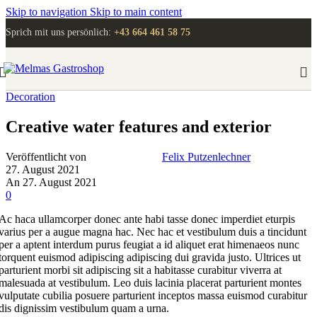
Skip to navigation
Skip to main content
Sprich mit uns persönlich:
+43 664 461 58 75
Decoration
Creative water features and exterior
Veröffentlicht von
Felix Putzenlechner
27. August 2021
An 27. August 2021
0
Ac haca ullamcorper donec ante habi tasse donec imperdiet eturpis
varius per a augue magna hac. Nec hac et vestibulum duis a tincidunt
per a aptent interdum purus feugiat a id aliquet erat himenaeos nunc
torquent euismod adipiscing adipiscing dui gravida justo. Ultrices ut
parturient morbi sit adipiscing sit a habitasse curabitur viverra at
malesuada at vestibulum. Leo duis lacinia placerat parturient montes
vulputate cubilia posuere parturient inceptos massa euismod curabitur
dis dignissim vestibulum quam a urna.