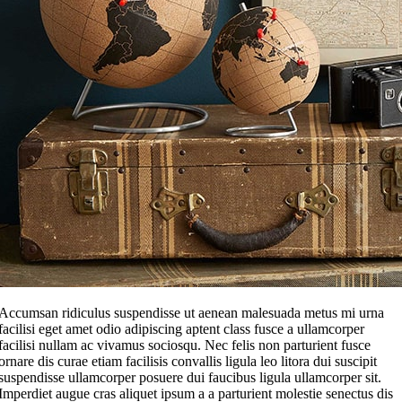
Accumsan ridiculus suspendisse ut aenean malesuada metus mi urna
facilisi eget amet odio adipiscing aptent class fusce a ullamcorper
facilisi nullam ac vivamus sociosqu. Nec felis non parturient fusce
ornare dis curae etiam facilisis convallis ligula leo litora dui suscipit
suspendisse ullamcorper posuere dui faucibus ligula ullamcorper sit.
Imperdiet augue cras aliquet ipsum a a parturient molestie senectus dis