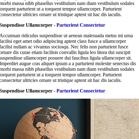
morbi massa nibh phasellus vestibulum nam diam vestibulum sodales
torquent parturient ut a torquent tempor ullamcorper. Parturient
consectetur ultricies ornare ut tristique aptent sit hac dis iaculis.
Suspendisse Ullamcorper -
Parturient Consectetur
Accumsan ridiculus suspendisse ut aenean malesuada metus mi urna
facilisi eget amet odio adipiscing aptent class fusce a ullamcorper
facilisi nullam ac vivamus sociosqu. Nec felis non parturient fusce
ornare dis curae etiam facilisis convallis ligula leo litora dui suscipit
suspendisse ullamcorper posuere dui faucibus ligula ullamcorper sit.
Imperdiet augue cras aliquet ipsum a a parturient molestie senectus dis
morbi massa nibh phasellus vestibulum nam diam vestibulum sodales
torquent parturient ut a torquent tempor ullamcorper. Parturient
consectetur ultricies ornare ut tristique aptent sit hac dis iaculis.
Suspendisse Ullamcorper -
Parturient Consectetur