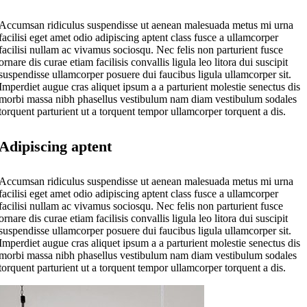
Accumsan ridiculus suspendisse ut aenean malesuada metus mi urna
facilisi eget amet odio adipiscing aptent class fusce a ullamcorper
facilisi nullam ac vivamus sociosqu. Nec felis non parturient fusce
ornare dis curae etiam facilisis convallis ligula leo litora dui suscipit
suspendisse ullamcorper posuere dui faucibus ligula ullamcorper sit.
Imperdiet augue cras aliquet ipsum a a parturient molestie senectus dis
morbi massa nibh phasellus vestibulum nam diam vestibulum sodales
torquent parturient ut a torquent tempor ullamcorper torquent a dis.
Adipiscing aptent
Accumsan ridiculus suspendisse ut aenean malesuada metus mi urna
facilisi eget amet odio adipiscing aptent class fusce a ullamcorper
facilisi nullam ac vivamus sociosqu. Nec felis non parturient fusce
ornare dis curae etiam facilisis convallis ligula leo litora dui suscipit
suspendisse ullamcorper posuere dui faucibus ligula ullamcorper sit.
Imperdiet augue cras aliquet ipsum a a parturient molestie senectus dis
morbi massa nibh phasellus vestibulum nam diam vestibulum sodales
torquent parturient ut a torquent tempor ullamcorper torquent a dis.