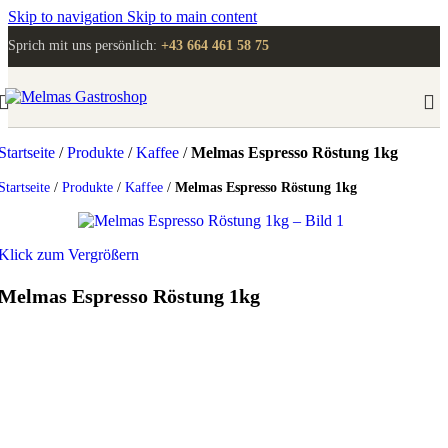
Skip to navigation
Skip to main content
Sprich mit uns persönlich:
+43 664 461 58 75
Startseite
/
Produkte
/
Kaffee
/
Melmas Espresso Röstung 1kg
Startseite
/
Produkte
/
Kaffee
/
Melmas Espresso Röstung 1kg
Klick zum Vergrößern
Melmas Espresso Röstung 1kg
Anmelden
, um Preise zu sehen!