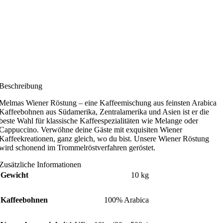
Anmelden
, um Preise zu sehen!
Beschreibung
Melmas Wiener Röstung – eine Kaffeemischung aus feinsten Arabica
Kaffeebohnen aus Südamerika, Zentralamerika und Asien ist er die
beste Wahl für klassische Kaffeespezialitäten wie Melange oder
Cappuccino. Verwöhne deine Gäste mit exquisiten Wiener
Kaffeekreationen, ganz gleich, wo du bist. Unsere Wiener Röstung
wird schonend im Trommelröstverfahren geröstet.
Zusätzliche Informationen
Gewicht
10 kg
Kaffeebohnen
100% Arabica