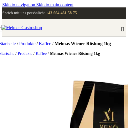
Skip to navigation
Skip to main content
Sprich mit uns persönlich:
+43 664 461 58 75
Startseite
/
Produkte
/
Kaffee
/
Melmas Wiener Röstung 1kg
Startseite
/
Produkte
/
Kaffee
/
Melmas Wiener Röstung 1kg