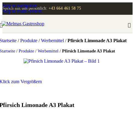
Skip to navigation
Sprich mit uns persönlich:
+43 664 461 58 75
Skip to main content
Startseite
/
Produkte
/
Werbemittel
/
Pfirsich Limonade A3 Plakat
Startseite
/
Produkte
/
Werbemittel
/
Pfirsich Limonade A3 Plakat
Klick zum Vergrößern
Pfirsich Limonade A3 Plakat
Anmelden
, um Preise zu sehen!